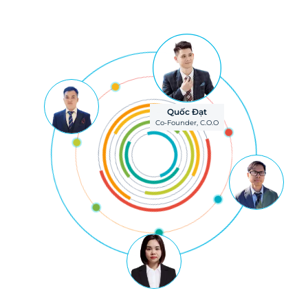
Quốc Đạt
Co-Founder, C.O.O