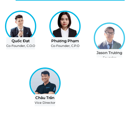
Quốc Đạt
Phương Phạm
Jason Trương
Co-Founder, C.O.O
Co-Founder, C.P.O
Founder
Châu Trần
Vice Director