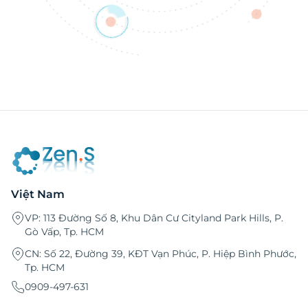
Việt Nam
VP: 113 Đường Số 8, Khu Dân Cư Cityland Park Hills, P.
Gò Vấp, Tp. HCM
CN: Số 22, Đường 39, KĐT Vạn Phúc, P. Hiệp Bình Phước,
Tp. HCM
0909-497-631